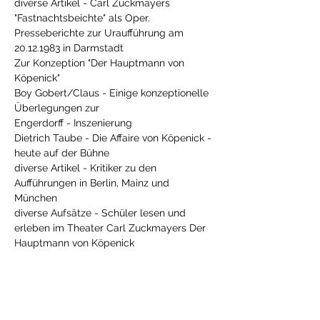
diverse Artikel - Carl Zuckmayers 
"Fastnachtsbeichte" als Oper. 
Presseberichte zur Uraufführung am 
20.12.1983 in Darmstadt
Zur Konzeption "Der Hauptmann von 
Köpenick"
Boy Gobert/Claus - Einige konzeptionelle 
Überlegungen zur 
Engerdorff - Inszenierung
Dietrich Taube - Die Affaire von Köpenick - 
heute auf der Bühne
diverse Artikel - Kritiker zu den 
Aufführungen in Berlin, Mainz und 
München
diverse Aufsätze - Schüler lesen und 
erleben im Theater Carl Zuckmayers Der 
Previous
Next
Hauptmann von Köpenick