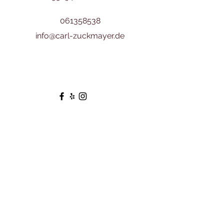
061358538
info@carl-zuckmayer.de
Vorname