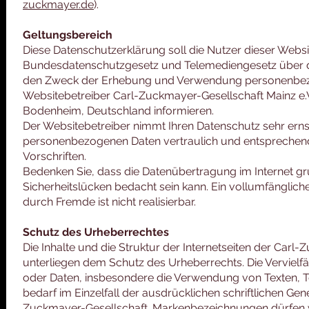
zuckmayer.de
).
Geltungsbereich
Diese Datenschutzerklärung soll die Nutzer dieser Web
Bundesdatenschutzgesetz und Telemediengesetz über d
den Zweck der Erhebung und Verwendung personenbez
Websitebetreiber Carl-Zuckmayer-Gesellschaft Mainz e.V
Bodenheim, Deutschland informieren.
Der Websitebetreiber nimmt Ihren Datenschutz sehr erns
personenbezogenen Daten vertraulich und entsprechend
Vorschriften.
Bedenken Sie, dass die Datenübertragung im Internet gr
Sicherheitslücken bedacht sein kann. Ein vollumfänglich
durch Fremde ist nicht realisierbar.
Schutz des Urheberrechtes
Die Inhalte und die Struktur der Internetseiten der Carl
unterliegen dem Schutz des Urheberrechts. Die Vervielf
oder Daten, insbesondere die Verwendung von Texten, Te
bedarf im Einzelfall der ausdrücklichen schriftlichen G
Zuckmayer-Gesellschaft. Markenbezeichnungen dürfen 