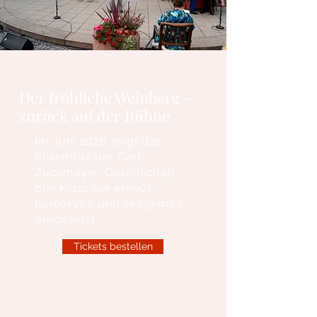
Der fröhliche Weinberg –
zurück auf der Bühne
Im Juni 2026 zeigt das
Ensemble der Carl-
Zuckmayer-Gesellschaft
den Klassiker erneut –
humorvoll und zeitgemäß
umgesetzt.
Tickets bestellen