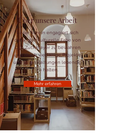
Über unsere Arbeit
Unser Verein engagiert sich
dafür, das kulturelle Erbe von
Carl Zuckmayer zu bewahren
und durch vielfältige Projekte
und Veranstaltungen lebendig
zu halten.
Mehr erfahren