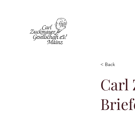
< Back
Carl
Brief